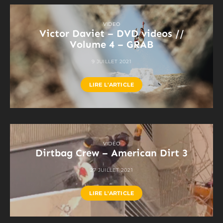
VIDEO
Victor Daviet – DVD videos //
Volume 4 – GRAB
9 JUILLET 2021
LIRE L'ARTICLE
VIDEO
Dirtbag Crew – American Dirt 3
27 JUILLET 2021
LIRE L'ARTICLE