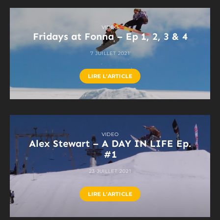
VIDEO
Fridays at Fonna – Ep 1, 2, 3 & 4
7 JUILLET 2021
LIRE L'ARTICLE
VIDEO
Alex Stewart – A DAY IN LIFE Ep.
#1
23 JUILLET 2021
LIRE L'ARTICLE