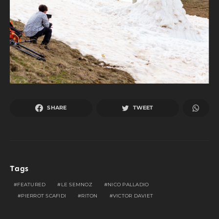
SHARE
TWEET
Tags
FEATURED
LE SEMNOZ
NICO PALLADIO
PIERROT SCAFIDI
RITON
VICTOR DAVIET