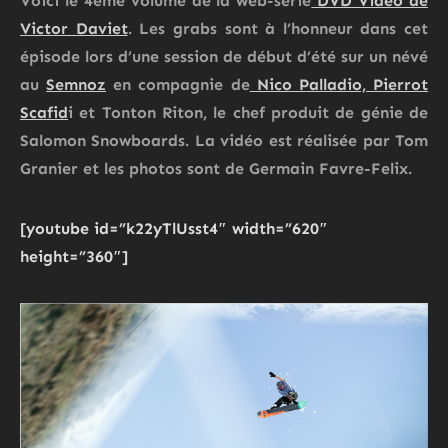
Voici le 4ème volume de la web-série
DVD Video de
Victor Daviet
. Les grabs sont à l’honneur dans cet
épisode lors d’une session de début d’été sur un névé
au
Semnoz
en compagnie de
Nico Palladio, Pierrot
Scafid
i et Tonton Riton, le chef produit de génie de
Salomon Snowboards. La vidéo est réalisée par Tom
Granier et les photos sont de Germain Favre-Felix.
[youtube id=”k22yTlUsst4″ width=”620″
height=”360″]