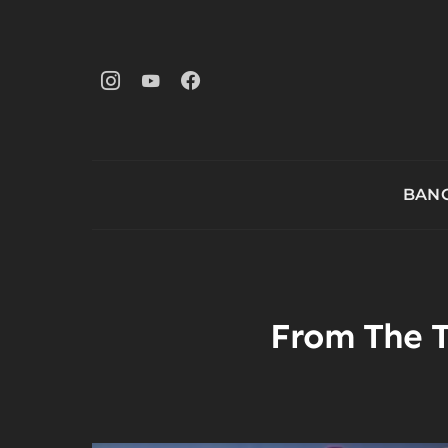
BANG
From The T