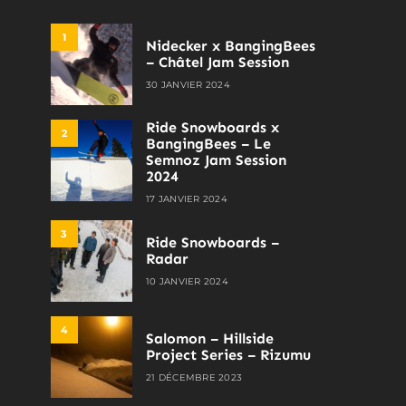
1
Nidecker x BangingBees
– Châtel Jam Session
30 JANVIER 2024
Ride Snowboards x
2
BangingBees – Le
Semnoz Jam Session
2024
17 JANVIER 2024
3
Ride Snowboards –
Radar
10 JANVIER 2024
4
Salomon – Hillside
Project Series – Rizumu
21 DÉCEMBRE 2023