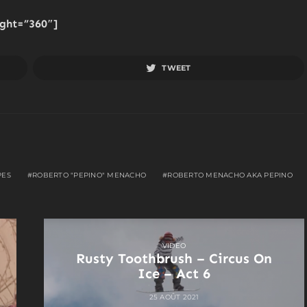
ght=”360″]
TWEET
PES
ROBERTO "PEPINO" MENACHO
ROBERTO MENACHO AKA PEPINO
VIDEO
Rusty Toothbrush – Circus On
Ice – Act 6
25 AOÛT 2021