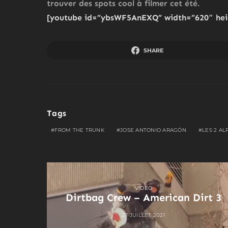
trouver des spots cool à filmer cet été.
[youtube id=”ybsWF5AnEXQ” width=”620″ hei
SHARE
Tags
FROM THE TRUNK
JOSE ANTONIO ARAGÓN
LES 2 AL
VIDEO
Dirtbag Crew – American Dirt 3
27 JUILLET 2021