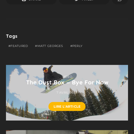
Tags
FEATURED
MATT GEORGES
PERLY
VIDEO
The Dust Box – Bye For Now
7 AVRIL 2020
LIRE L'ARTICLE