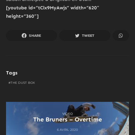
[youtube id=”tClx9MyAwjs” width=”620″
height=”360″]
SHARE
TWEET
Tags
THE DUST BOX
VIDEO
The Bruners – Overtime
6 AVRIL 2020