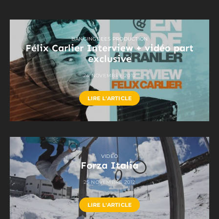
BANGINGBEES PRODUCTION
Félix Carlier Interview + vidéo part
exclusive
24 NOVEMBRE 2012
LIRE L'ARTICLE
VIDEO
Forza Italia
25 NOVEMBRE 2012
LIRE L'ARTICLE