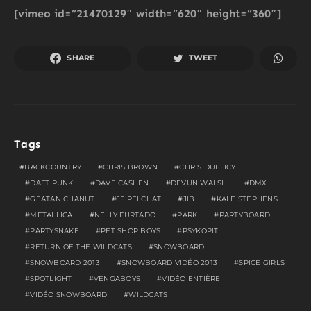
[vimeo id=”21470129″ width=”620″ height=”360″]
SHARE
TWEET
Tags
BACKCOUNTRY
CHRIS BROWN
CHRIS DUFFICY
DAFT PUNK
DAVE CASHEN
DEVUN WALSH
DMX
GEATAN CHANUT
JF PELCHAT
JIB
KALE STEPHENS
METALLICA
NELLY FURTADO
PARK
PARTYBOARD
PARTYSNAKE
PET SHOP BOYS
PSYKOPIT
RETURN OF THE WILDCATS
SNOWBOARD
SNOWBOARD 2013
SNOWBOARD VIDÉO 2013
SPICE GIRLS
SPOTLIGHT
VENGABOYS
VIDÉO ENTIÈRE
VIDÉO SNOWBOARD
WILDCATS