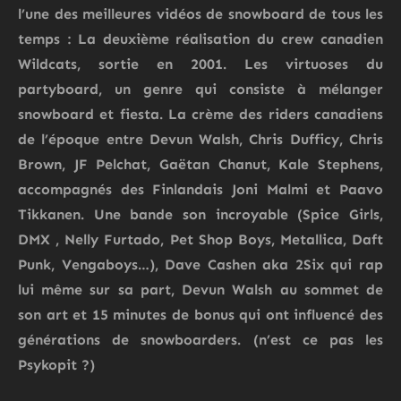
l’une des meilleures vidéos de snowboard de tous les
temps : La deuxième réalisation du crew canadien
Wildcats
, sortie en 2001. Les virtuoses du
partyboard
, un genre qui consiste à mélanger
snowboard et fiesta. La crème des riders canadiens
de l’époque entre
Devun Walsh, Chris Dufficy, Chris
Brown, JF Pelchat, Gaëtan Chanut, Kale Stephens
,
accompagnés des Finlandais
Joni Malmi
et
Paavo
Tikkanen
. Une bande son incroyable (
Spice Girls,
DMX , Nelly Furtado, Pet Shop Boys, Metallica, Daft
Punk, Vengaboys
…),
Dave Cashen
aka 2Six qui rap
lui même sur sa part,
Devun Walsh
au sommet de
son art et 15 minutes de bonus qui ont influencé des
générations de snowboarders. (n’est ce pas les
Psykopit
?)