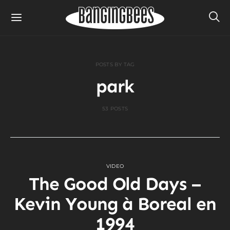
POSTS BY TAG
park
53 POSTS
VIDEO
The Good Old Days –
Kevin Young à Boreal en
1994