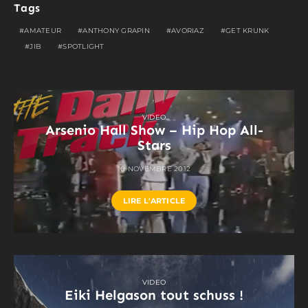
Tags
AMATEUR
ANTHONY GRAPIN
AVORIAZ
GET KRUNK
JIB
SPOTLIGHT
VIDEO
Arsenio Hall Show – Hip Hop All-
Stars
10 NOVEMBRE 2012
LIRE L'ARTICLE
VIDEO
Eiki Helgason tout schuss !