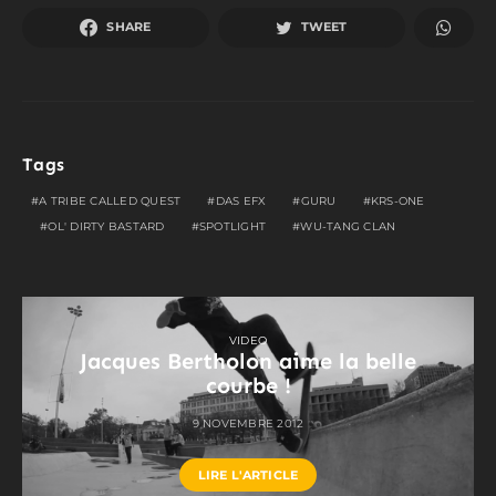
SHARE
TWEET
Tags
A TRIBE CALLED QUEST
DAS EFX
GURU
KRS-ONE
OL' DIRTY BASTARD
SPOTLIGHT
WU-TANG CLAN
VIDEO
Jacques Bertholon aime la belle
courbe !
9 NOVEMBRE 2012
LIRE L'ARTICLE