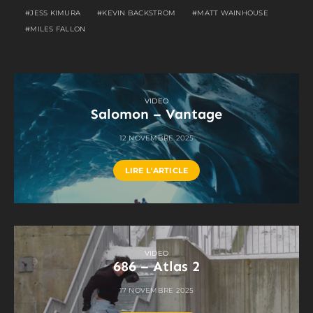
JESS KIMURA
KEVIN BACKSTROM
MATT WAINHOUSE
MILES FALLON
VIDEO
Salomon – Vantage
12 NOVEMBRE 2025
LIRE L'ARTICLE
VIDEO
686 – Atlas 2
17 NOVEMBRE 2025