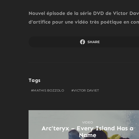
Nouvel épisode de la série DVD de Victor Davie
d’artifice pour une vidéo très poétique en c
SHARE
Tags
MATHIS BOZZOLO
VICTOR DAVIET
VIDEO
Arc’teryx – Every Island Has a
Name