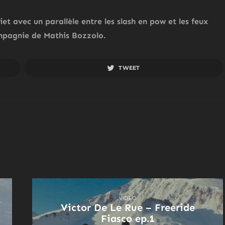
t avec un parallèle entre les slash en pow et les feux
ompagnie de Mathis Bozzolo.
TWEET
VIDEO
Victor De Le Rue – Freeride
Fiasco ep.1