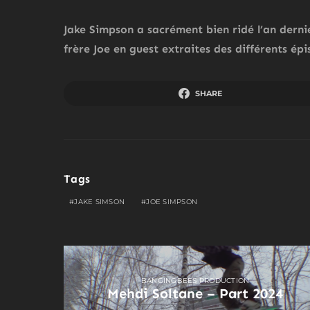
Jake Simpson a sacrément bien ridé l’an derni
frère Joe en guest extraites des différents ép
SHARE
Tags
JAKE SIMSON
JOE SIMPSON
BANGINGBEES PRODUCTION
Mehdi Soltane – Part 2024