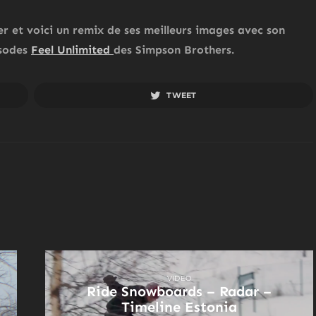
er et voici un remix de ses meilleurs images avec son
isodes
Feel Unlimited
des Simpson Brothers.
TWEET
VIDEO
Ride Snowboards – Radar –
Timeline Estonia