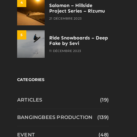
4
Salomon – Hillside
Project Series – Rizumu
21 DÉCEMBRE 2023
5
Ride Snowboards – Deep
Fake by Sevi
11 DÉCEMBRE 2023
CATEGORIES
ARTICLES
(19)
BANGINGBEES PRODUCTION
(139)
EVENT
(48)