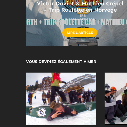
Victor Daviet & Mathieu Crépel
– Trip Roulette en Norvège
7 DÉCEMBRE 2023
LIRE L'ARTICLE
VOUS DEVRIEZ ÉGALEMENT AIMER