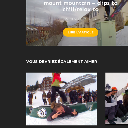
mount mountain – clips to
chill/relax to
27 NOVEMBRE 2023
LIRE L'ARTICLE
VOUS DEVRIEZ ÉGALEMENT AIMER