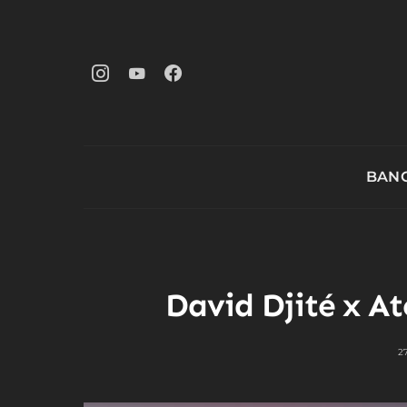
BANG
David Djité x At
2