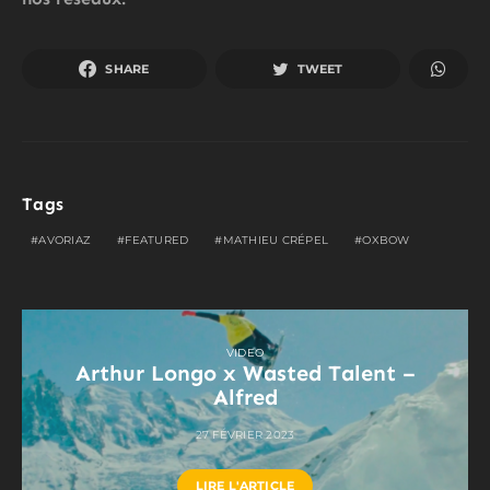
SHARE
TWEET
Tags
AVORIAZ
FEATURED
MATHIEU CRÉPEL
OXBOW
VIDEO
Arthur Longo x Wasted Talent –
Alfred
27 FÉVRIER 2023
LIRE L'ARTICLE