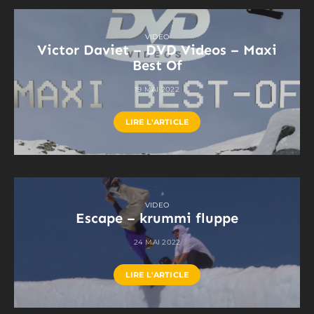
VIDEO
Victor Daviet – DVD Videos – Maxi
Best Of
19 MAI 2022
LIRE L'ARTICLE
VIDEO
Escape – krummi fluppe
24 MAI 2022
LIRE L'ARTICLE