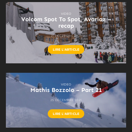
VIDEO
Volcom Spot To Spot, Avoriaz –
recap
21 DÉCEMBRE 2021
LIRE L'ARTICLE
VIDEO
Mathis Bozzolo – Part 21
25 DÉCEMBRE 2021
LIRE L'ARTICLE