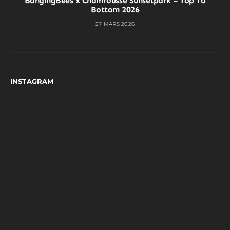
BangingBees x Chamrousse Sunsetpark – Top To
Bottom 2026
27 MARS 2026
INSTAGRAM