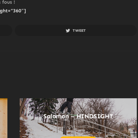
 fous !
ght=”360″]
TWEET
VIDEO
Salomon – HINDSIGHT
10 NOVEMBRE 2021