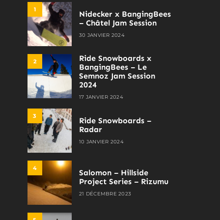
1
Nidecker x BangingBees
– Châtel Jam Session
30 JANVIER 2024
Ride Snowboards x
2
BangingBees – Le
Semnoz Jam Session
2024
17 JANVIER 2024
3
Ride Snowboards –
Radar
10 JANVIER 2024
4
Salomon – Hillside
Project Series – Rizumu
21 DÉCEMBRE 2023
5