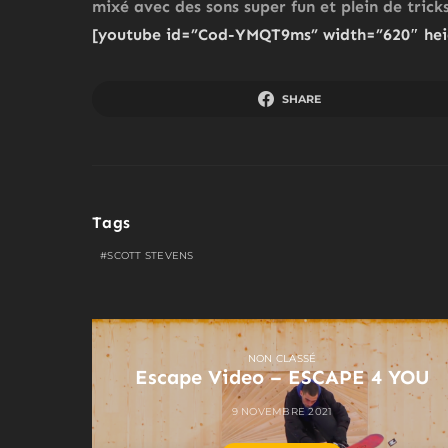
mixé avec des sons super fun et plein de tricks
[youtube id=”Cod-YMQT9ms” width=”620″ hei
SHARE
Tags
SCOTT STEVENS
NON CLASSÉ
Escape Video – ESCAPE 4 YOU
9 NOVEMBRE 2021