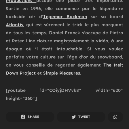
Productions
occupe une place très importante.
Sortie en 1996, elle commence par le légendaire
backside air d’
Ingemar Backman
sur sa board
Atlantis
, qui est sûrement le trick le plus marquant
de tous les temps.
Daniel Franck
s’occupe de l’intro
et
Peter Line
cloture magistralement la vidéo, à une
époque où il était intouchable. Si vous voulez
parfaire votre culture sur l’âge d’or du snowboard,
on vous conseille de regarder également
The Melt
Down Project
et
Simple Pleasures
.
[youtube id=”COiyjDHVvk8″ width=”620″
height=”360″]
SHARE
TWEET