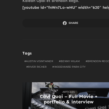
Kaleah Opal et Brendon Rego.
[youtube id=”fnWn7Lo-wHU” width=”620″ hei
SHARE
Tags
AUSTIN VISINTAINER
BENNY MILAM
BRENDON REG
RIVER RICHER
WOODWARD PARK CITY
ARTICLES
Covi Quoi – Full Movie +
portfolio & interview