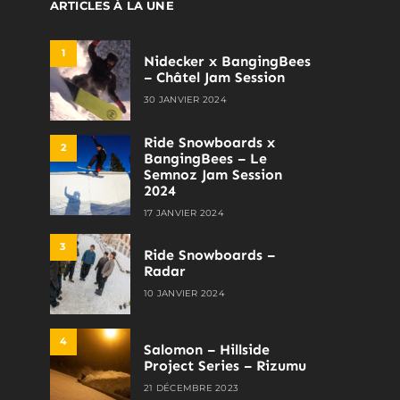
ARTICLES À LA UNE
1
Nidecker x BangingBees
– Châtel Jam Session
30 JANVIER 2024
Ride Snowboards x
2
BangingBees – Le
Semnoz Jam Session
2024
17 JANVIER 2024
3
Ride Snowboards –
Radar
10 JANVIER 2024
4
Salomon – Hillside
Project Series – Rizumu
21 DÉCEMBRE 2023