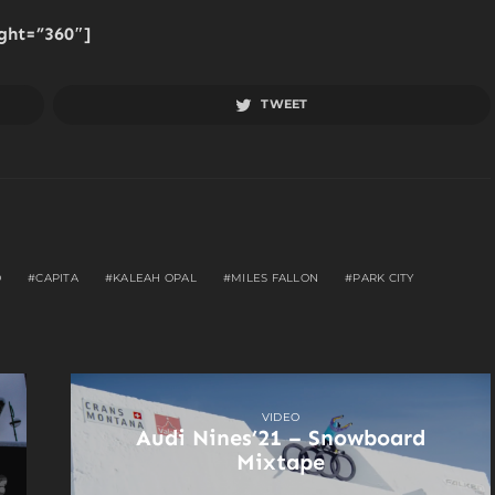
ght=”360″]
TWEET
O
CAPITA
KALEAH OPAL
MILES FALLON
PARK CITY
VIDEO
Audi Nines’21 – Snowboard
Mixtape