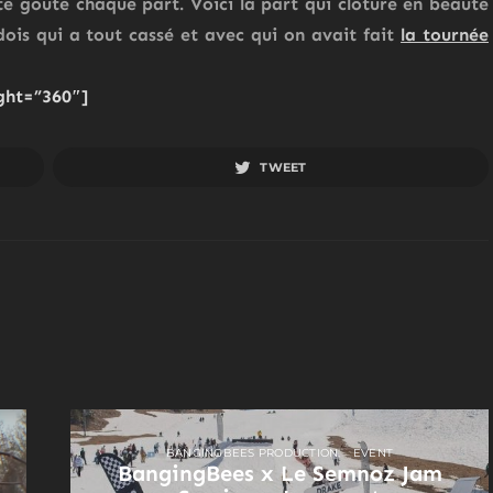
te goute chaque part. Voici la part qui clôture en beauté
édois qui a tout cassé et avec qui on avait fait
la tournée
ght=”360″]
TWEET
BANGINGBEES PRODUCTION
EVENT
BangingBees x Le Semnoz Jam