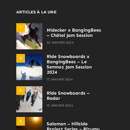
ARTICLES À LA UNE
1
Nidecker x BangingBees
– Châtel Jam Session
30 JANVIER 2024
Ride Snowboards x
2
BangingBees – Le
Semnoz Jam Session
2024
17 JANVIER 2024
3
Ride Snowboards –
Radar
10 JANVIER 2024
4
Salomon – Hillside
Project Series – Rizumu