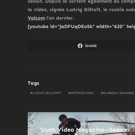
saison. Depuis ils sortent également au comp
la vidéo, signée
Ludvig Billtoft
, le rookie su
Volcom
l’an dernier.
[youtube id=”JaDFUqDEoSk” width=”620″ hei
SHARE
Tags
LUDVIG BILLTOFT
METHOD MAG
SCANDAL NAVIANS
VIDEO
Slush Video Magazine—Season