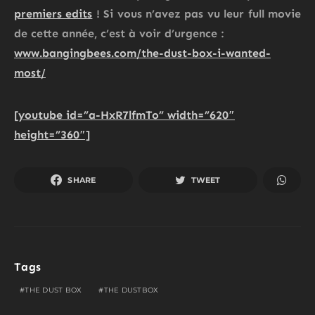
premiers edits
! Si vous n’avez pas vu leur full movie
de cette année, c’est à voir d’urgence :
www.bangingbees.com/the-dust-box-i-wanted-
most/
[youtube id=”a-HxR7lfmTo” width=”620″
height=”360″]
SHARE
TWEET
Tags
THE DUST BOX
THE DUSTBOX