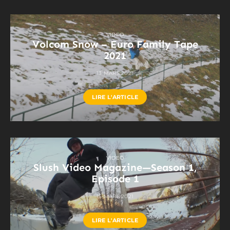
VIDEO
Volcom Snow – Euro Family Tape
2021
13 MARS 2021
LIRE L'ARTICLE
VIDEO
Slush Video Magazine—Season 1,
Episode 1
15 MARS 2021
LIRE L'ARTICLE