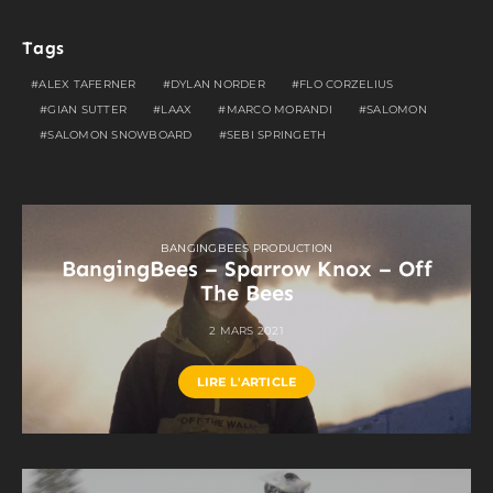
Tags
ALEX TAFERNER
DYLAN NORDER
FLO CORZELIUS
GIAN SUTTER
LAAX
MARCO MORANDI
SALOMON
SALOMON SNOWBOARD
SEBI SPRINGETH
BANGINGBEES PRODUCTION
BangingBees – Sparrow Knox – Off
The Bees
2 MARS 2021
LIRE L'ARTICLE