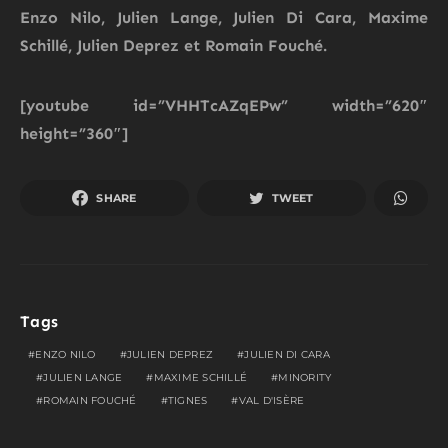
Enzo Nilo, Julien Lange, Julien Di Cara, Maxime
Schillé, Julien Deprez et Romain Fouché
.
[youtube id=”VHHTcAZqEPw” width=”620″
height=”360″]
SHARE
TWEET
Tags
ENZO NILO
JULIEN DEPREZ
JULIEN DI CARA
JULIEN LANGE
MAXIME SCHILLÉ
MINORITY
ROMAIN FOUCHÉ
TIGNES
VAL D'ISÈRE