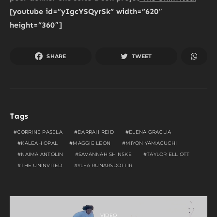
[youtube id=”yIgcYSQyrSk” width=”620″
height=”360″]
SHARE
TWEET
Tags
CORRINE PASELA
DARRAH REID
ELENA GRAGLIA
KALEAH OPAL
MAGGIE LEON
MIYON YAMAGUCHI
NAIMA ANTOLIN
SAVANNAH SHINSKE
TAYLOR ELLIOTT
THE UNINVITED
YLFA RUNARSDOTTIR
VIDEO