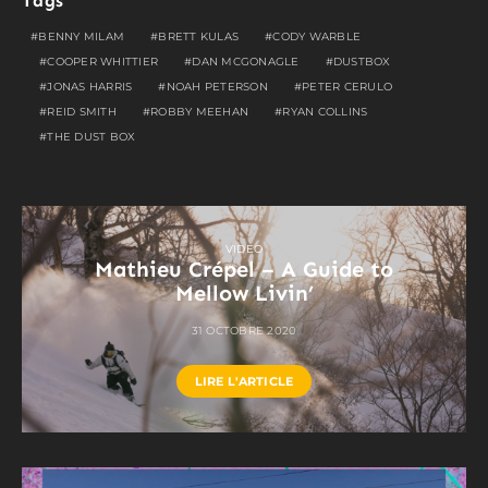
Tags
BENNY MILAM
BRETT KULAS
CODY WARBLE
COOPER WHITTIER
DAN MCGONAGLE
DUSTBOX
JONAS HARRIS
NOAH PETERSON
PETER CERULO
REID SMITH
ROBBY MEEHAN
RYAN COLLINS
THE DUST BOX
VIDEO
Mathieu Crépel – A Guide to
Mellow Livin’
31 OCTOBRE 2020
LIRE L'ARTICLE