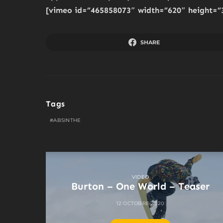
[vimeo id=”465858073″ width=”620″ height=”
SHARE
Tags
ABSINTHE
VIDEO
Burton – One World – Teaser
12 OCTOBRE 2020