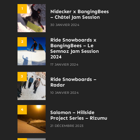
1
Nidecker x BangingBees
– Châtel Jam Session
30 JANVIER 2024
Ride Snowboards x
2
BangingBees – Le
Semnoz Jam Session
2024
17 JANVIER 2024
3
Ride Snowboards –
Radar
10 JANVIER 2024
4
Salomon – Hillside
Project Series – Rizumu
21 DÉCEMBRE 2023