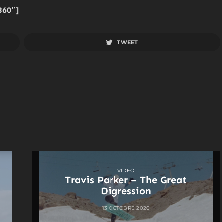
360″]
TWEET
VIDEO
Travis Parker – The Great
Digression
13 OCTOBRE 2020