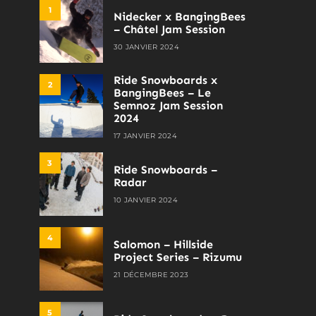
1
Nidecker x BangingBees
– Châtel Jam Session
30 JANVIER 2024
Ride Snowboards x
2
BangingBees – Le
Semnoz Jam Session
2024
17 JANVIER 2024
3
Ride Snowboards –
Radar
10 JANVIER 2024
4
Salomon – Hillside
Project Series – Rizumu
21 DÉCEMBRE 2023
5