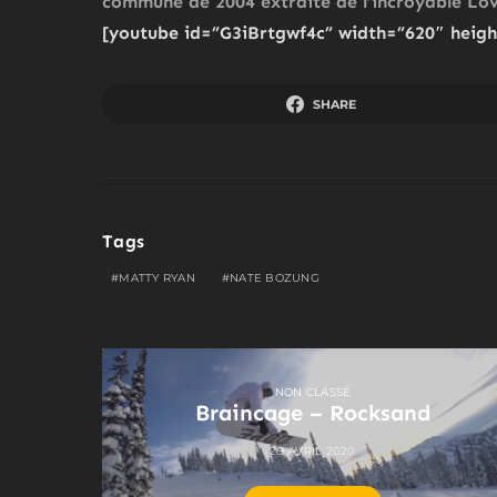
commune de 2004 extraite de l’incroyable Lov
[youtube id=”G3iBrtgwf4c” width=”620″ heigh
SHARE
Tags
MATTY RYAN
NATE BOZUNG
NON CLASSÉ
Braincage – Rocksand
29 AVRIL 2020