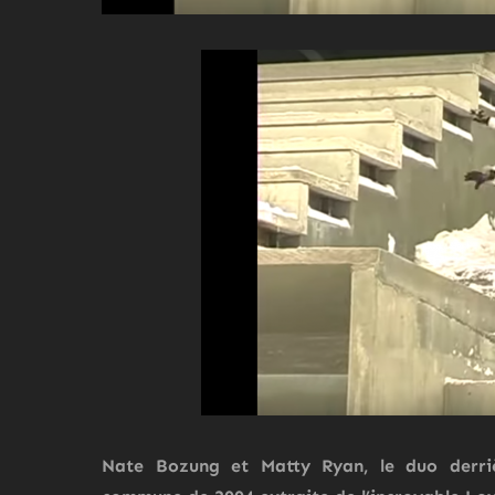
Nate Bozung
et
Matty Ryan
, le duo derr