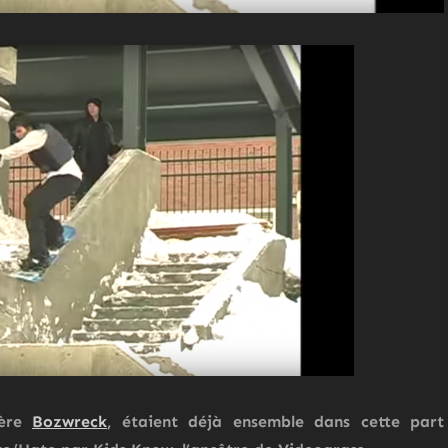
ière
Bozwreck
, étaient déjà ensemble dans cette part