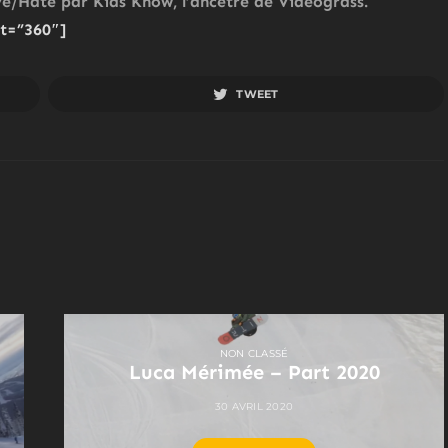
e/Hate par Kids Know, l’ancêtre de Videograss.
t=”360″]
TWEET
NON CLASSÉ
Luca Mérimée – Part 2020
30 AVRIL 2020