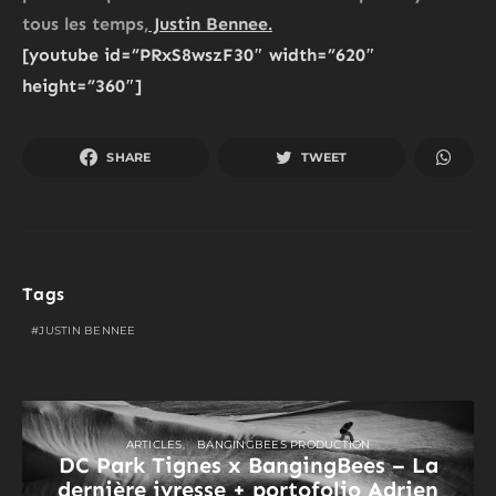
tous les temps,
Justin Bennee.
[youtube id=”PRxS8wszF30″ width=”620″
height=”360″]
SHARE
TWEET
Tags
JUSTIN BENNEE
ARTICLES
BANGINGBEES PRODUCTION
DC Park Tignes x BangingBees – La
dernière ivresse + portofolio Adrien