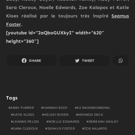
Sara Cleroux, Noelle Edwards, Zoe Kalapos et Katie
Kloes réalisé par le toujours très inspiré
Seamus
Foster
.
[youtube id=”2aQboGUXkyI” width=”620″
height=”360″]
SHARE
TWEET
Tags
ABBY FURRER
HANNAH EDDY
K2 SNOWBOARDING
KATIE KLOES.
KELSEY BOYER
KENNEDI DECK
LEANNE PELOSI
NOELLE EDWARDS
REBEKAH ASHLEY
SARA CLEROUX
SEAMUS FOSTER
ZOE KALAPOS