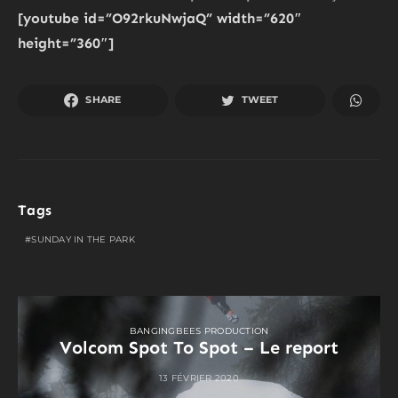
[youtube id=”O92rkuNwjaQ” width=”620″
height=”360″]
SHARE
TWEET
Tags
SUNDAY IN THE PARK
BANGINGBEES PRODUCTION
Volcom Spot To Spot – Le report
13 FÉVRIER 2020