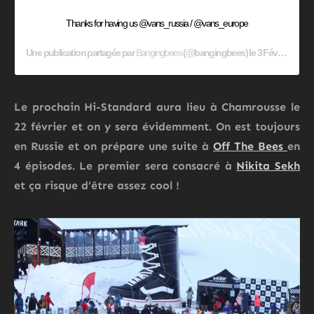
Thanks for having us @vans_russia / @vans_europe
Une publication partagée par
Bangingbees
(@bangingbees) le
3 Févr. 2020 à 2 :53 PST
Le prochain Hi-Standard aura lieu à Chamrousse le
22 février et on y sera évidemment. On est toujours
en Russie et on prépare une suite à
Off The Bees
en
4 épisodes. Le premier sera consacré à
Nikita Sekh
et ça risque d’être assez cool !