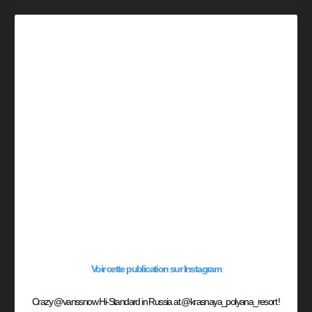
Voir cette publication sur Instagram
Crazy @vanssnow Hi-Standard in Russia at @krasnaya_polyana_resort !