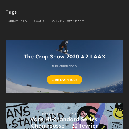
Tags
FEATURED
VANS
VANS HI-STANDARD
VIDEO
The Crap Show 2020 #2 LAAX
5 FÉVRIER 2020
LIRE L'ARTICLE
BANGINGBEES PRODUCTION
Vans Hi-Standard Series,
Chamrousse – 22 février