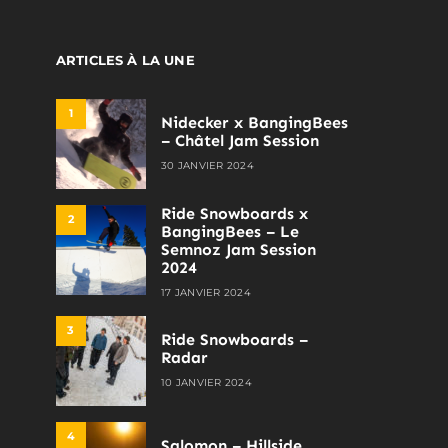
ARTICLES À LA UNE
1
Nidecker x BangingBees
– Châtel Jam Session
30 JANVIER 2024
Ride Snowboards x
2
BangingBees – Le
Semnoz Jam Session
2024
17 JANVIER 2024
3
Ride Snowboards –
Radar
10 JANVIER 2024
4
Salomon – Hillside