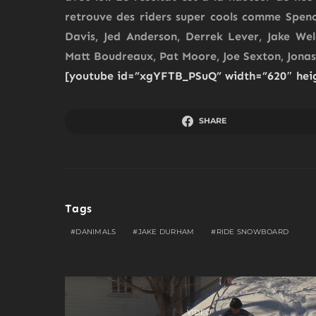
retrouve des riders super cools comme
Spenc
Davis, Jed Anderson, Derrek Lever, Jake We
Matt Boudreaux, Pat Moore, Joe Sexton, Jonas
[youtube id=”xgYFTB_PSuQ” width=”620″ hei
SHARE
Tags
DANIMALS
JAKE DURHAM
RIDE SNOWBOARD
VIDEO