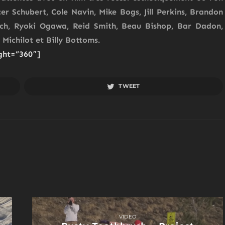
er Schubert, Cole Navin, Mike Bogs, Jill Perkins, Brandon
lch, Ryoki Ogawa, Reid Smith, Beau Bishop, Bar Dadon,
 Michilot
et
Billy Bottoms
.
ght=”360″]
TWEET
VIDEO