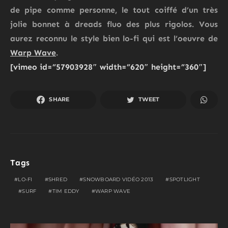
de pipe comme personne, le tout coiffé d’un très
jolie bonnet à dreads fluo des plus rigolos. Vous
aurez reconnu le style bien lo-fi qui est l’oeuvre de
Warp Wave
.
[vimeo id=”57903928″ width=”620″ height=”360″]
SHARE
TWEET
Tags
LO-FI
SHRED
SNOWBOARD VIDÉO 2013
SPOTLIGHT
SURF
TIM EDDY
WARP WAVE