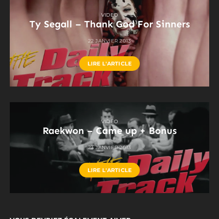
VIDEO
Ty Segall – Thank God For Sinners
22 JANVIER 2013
LIRE L'ARTICLE
VIDEO
Raekwon – Came up + Bonus
23 JANVIER 2013
LIRE L'ARTICLE