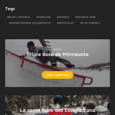
Tags
BOB L'EPONGE
PARODIE
PORNO
SPONGE BOB
SPONGEKNOB SQUARENUTS
SPOTLIGHT
XXX PARODY
VIDEO
Triple dose de Minnesota
21 JANVIER 2013
LIRE L'ARTICLE
VIDEO
Le come back des Lungie Land