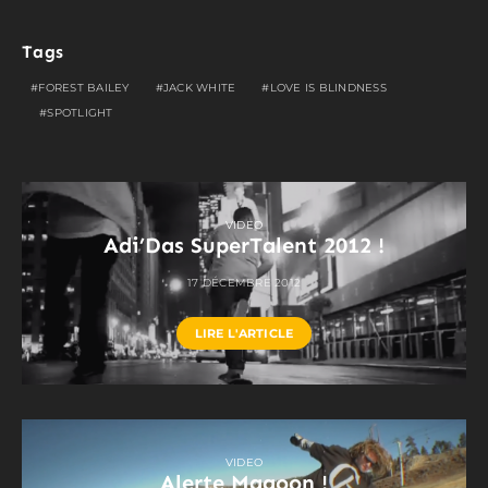
Tags
FOREST BAILEY
JACK WHITE
LOVE IS BLINDNESS
SPOTLIGHT
VIDEO
Adi’Das SuperTalent 2012 !
17 DÉCEMBRE 2012
LIRE L'ARTICLE
VIDEO
Alerte Magoon !