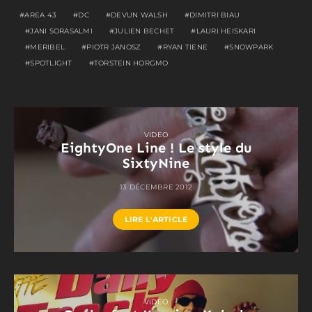
AREA 43
DC
DEVUN WALSH
DIMITRI BIAU
JANI SORASALMI
JULIEN BECHET
LAURI HEISKARI
MERIBEL
PIOTR JANOSZ
RYAN TIENE
SNOWPARK
SPOTLIGHT
TORSTEIN HORGMO
VIDEO
EightyOne Line ! Le style du
SixtyNine
13 DÉCEMBRE 2012
LIRE L'ARTICLE
VIDEO