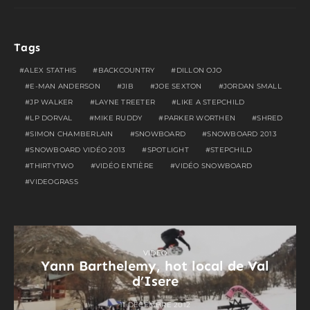
Tags
ALEX STATHIS
BACKCOUNTRY
DILLON OJO
E-MAN ANDERSON
JIB
JOE SEXTON
JORDAN SMALL
JP WALKER
LAYNE TREETER
LIKE A STEPCHILD
LP DORVAL
MIKE RUDDY
PARKER WORTHEN
SHRED
SIMON CHAMBERLAIN
SNOWBOARD
SNOWBOARD 2013
SNOWBOARD VIDÉO 2013
SPOTLIGHT
STEPCHILD
THIRTYTWO
VIDÉO ENTIÈRE
VIDÉO SNOWBOARD
VIDEOGRASS
VIDEO
Yann Barthelemy, hot local de Val
d’Isere
11 DÉCEMBRE 2012