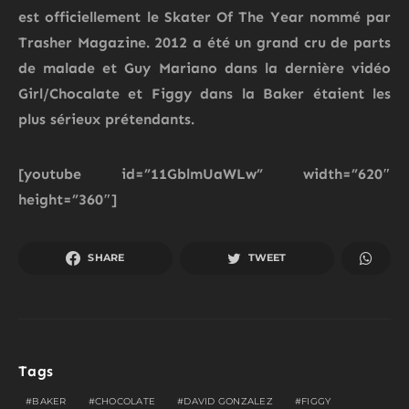
est officiellement le
Skater Of The Year
nommé par
Trasher
Magazine. 2012 a été un grand cru de parts
de malade et
Guy Mariano
dans la dernière vidéo
Girl/Chocalate
et
Figgy
dans la
Baker
étaient les
plus sérieux prétendants.
[youtube id=”11GblmUaWLw” width=”620″
height=”360″]
SHARE
TWEET
Tags
BAKER
CHOCOLATE
DAVID GONZALEZ
FIGGY