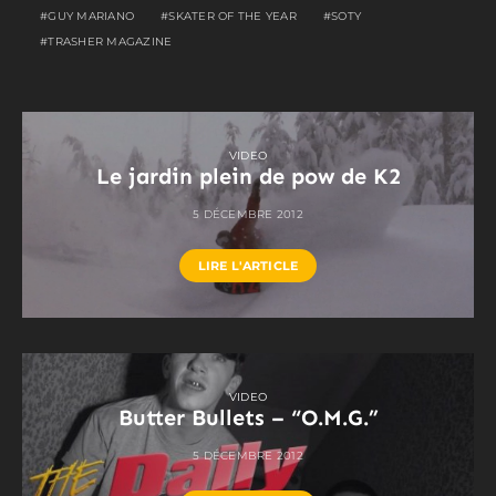
GUY MARIANO
SKATER OF THE YEAR
SOTY
TRASHER MAGAZINE
VIDEO
Le jardin plein de pow de K2
5 DÉCEMBRE 2012
LIRE L'ARTICLE
VIDEO
Butter Bullets – “O.M.G.”
5 DÉCEMBRE 2012