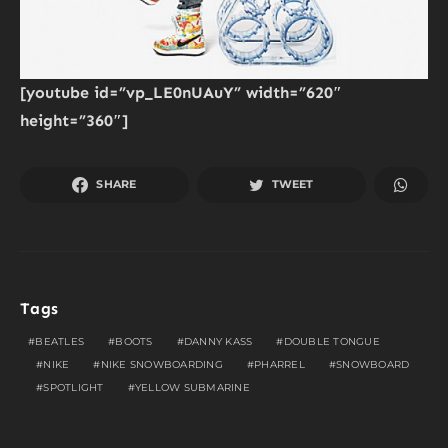
[youtube id=”vp_LE0nUAuY” width=”620″
height=”360″]
SHARE
TWEET
Tags
BEATLES
BOOTS
DANNY KASS
DOUBLE TONGUE
NIKE
NIKE SNOWBOARDING
PHARREL
SNOWBOARD
SPOTLIGHT
YELLOW SUBMARINE