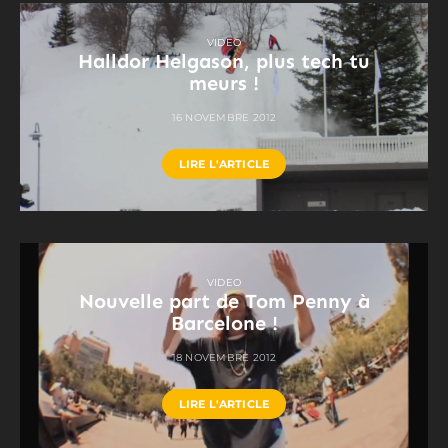
VIDEO
Halldor Helgason, plus tech tu
meurs !
16 NOVEMBRE 2012
LIRE L'ARTICLE
VIDEO
Nouvelle part de Tom Penny à
Barcelone !
18 NOVEMBRE 2012
LIRE L'ARTICLE