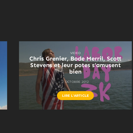
VIDEO
Chris Grenier, Bode Merril, Scott
Stevens et leur potes s’amusent
bien
2 OCTOBRE 2012
LIRE L'ARTICLE