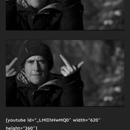
[youtube id=”_LMlIhHwMQ0″ width=”620″
height=”360″]