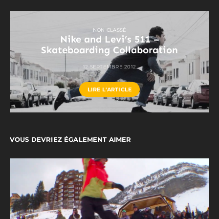
NON CLASSÉ
Nike and Levi’s 511 –
Skateboarding Collaboration
12 SEPTEMBRE 2012
LIRE L'ARTICLE
VOUS DEVRIEZ ÉGALEMENT AIMER