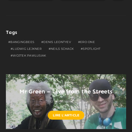
Tags
BANGINGBEES
DENIS LEONTYEV
ERO ONE
LUDWIG LEJKNER
NEILS SCHACK
SPOTLIGHT
WOJTEK PAWLUSIAK
VIDEO
Mr Green – Live from the Streets
12 SEPTEMBRE 2012
LIRE L'ARTICLE