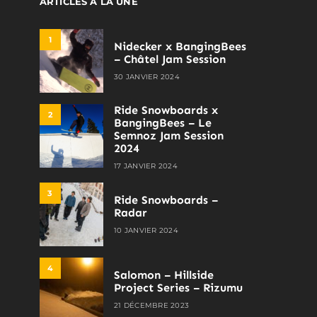
ARTICLES À LA UNE
1
Nidecker x BangingBees
– Châtel Jam Session
30 JANVIER 2024
Ride Snowboards x
2
BangingBees – Le
Semnoz Jam Session
2024
17 JANVIER 2024
3
Ride Snowboards –
Radar
10 JANVIER 2024
4
Salomon – Hillside
Project Series – Rizumu
21 DÉCEMBRE 2023