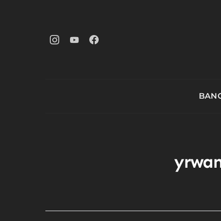
BANG
yrwan