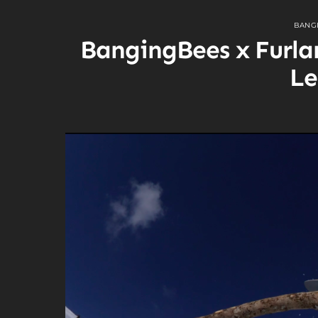
BANG
BangingBees x Furla
Le