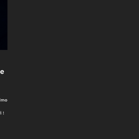
le
Almo
 !