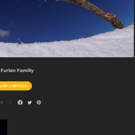
 Furlan Familly
LIRE L'ARTICLE
ER