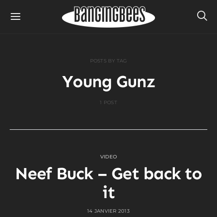
POSTS BY TAG
Young Gunz
1 POST
VIDEO
Neef Buck – Get back to
it
14 JANVIER 2013