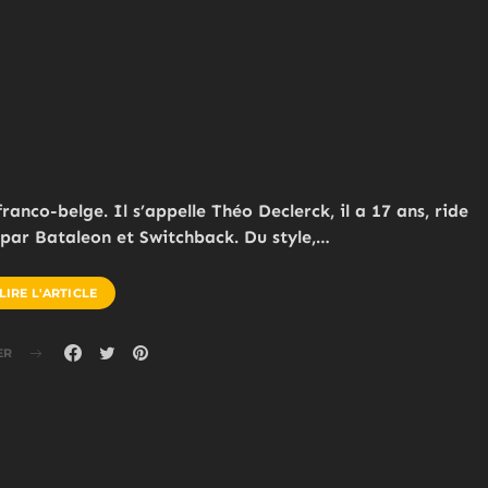
anco-belge. Il s’appelle Théo Declerck, il a 17 ans, ride
 par Bataleon et Switchback. Du style,…
LIRE L'ARTICLE
ER