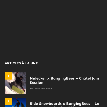
ARTICLES À LA UNE
1
Nidecker x BangingBees – Châtel Jam
Session
30 JANVIER 2024
2
Ride Snowboards x BangingBees – Le