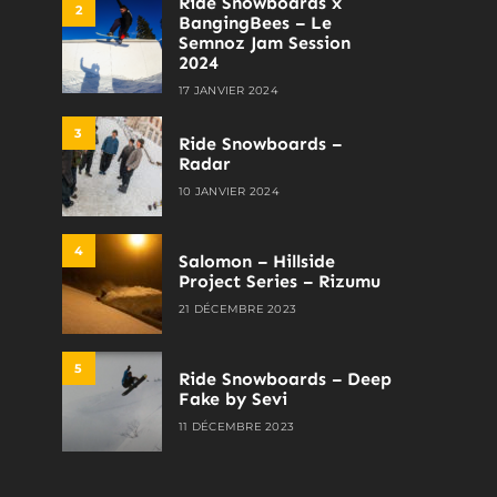
Ride Snowboards x
2
BangingBees – Le
Semnoz Jam Session
2024
17 JANVIER 2024
3
Ride Snowboards –
Radar
10 JANVIER 2024
4
Salomon – Hillside
Project Series – Rizumu
21 DÉCEMBRE 2023
5
Ride Snowboards – Deep
Fake by Sevi
11 DÉCEMBRE 2023