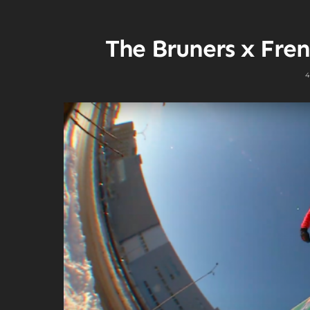
The Bruners x Fre
4