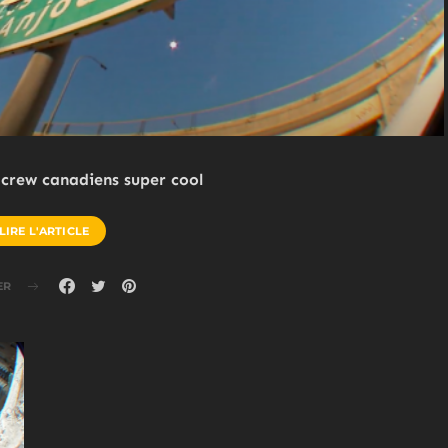
2 crew canadiens super cool
LIRE L'ARTICLE
ER