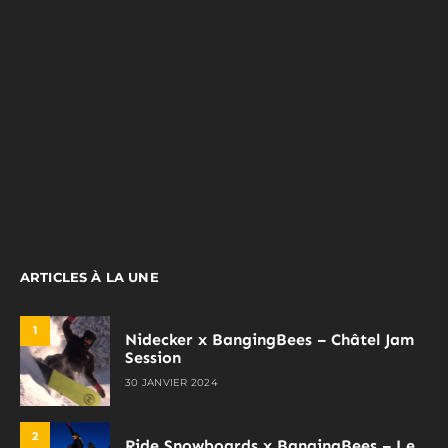
ARTICLES À LA UNE
1
Nidecker x BangingBees – Châtel Jam
Session
30 JANVIER 2024
2
Ride Snowboards x BangingBees – Le