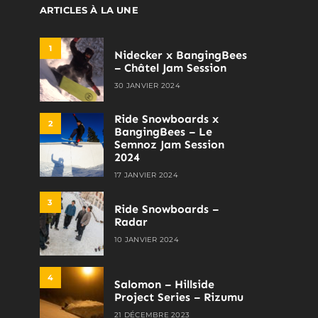
ARTICLES À LA UNE
1
Nidecker x BangingBees
– Châtel Jam Session
30 JANVIER 2024
Ride Snowboards x
2
BangingBees – Le
Semnoz Jam Session
2024
17 JANVIER 2024
3
Ride Snowboards –
Radar
10 JANVIER 2024
4
Salomon – Hillside
Project Series – Rizumu
21 DÉCEMBRE 2023